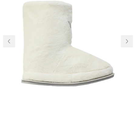
Доставка и
О нас
оплата
Возвращение
Новости
и обмен
Откуда о
Вопросы и
магазине
ответы
Контакты
Palmira Club
Уход
+38(050)4840005