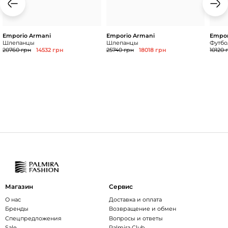
Emporio Armani
Emporio Armani
Empor
Шлепанцы
Шлепанцы
Футбол
20760 грн
14532 грн
25740 грн
18018 грн
10120 
Магазин
Сервис
О нас
Доставка и оплата
Бренды
Возвращение и обмен
Спецпредложения
Вопросы и ответы
Sale
Palmira Club