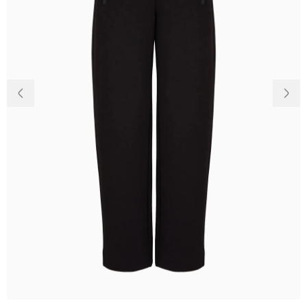
Доставка и
О нас
оплата
Возвращение
Новости
и обмен
Откуда о
Вопросы и
магазине
ответы
Контакты
Palmira Club
Уход
+38(050)4840005