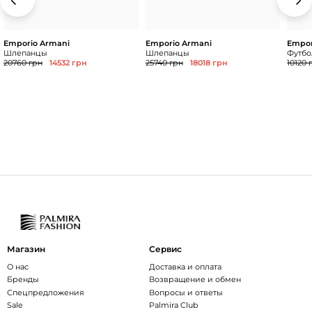
Emporio Armani
Emporio Armani
Empor
Шлепанцы
Шлепанцы
Футбол
20760 грн
14532 грн
25740 грн
18018 грн
10120 
Магазин
Сервис
О нас
Доставка и оплата
Бренды
Возвращение и обмен
Спецпредложения
Вопросы и ответы
Sale
Palmira Club