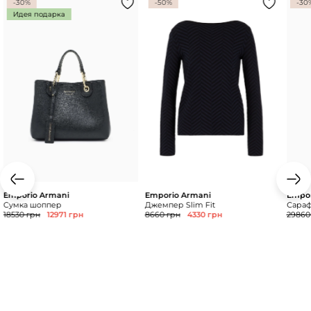
-30%
-50%
-30
Идея подарка
Emporio Armani
Emporio Armani
Empor
Сумка шоппер
Джемпер Slim Fit
Сарафа
18530 грн
12971 грн
8660 грн
4330 грн
29860