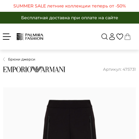
SUMMER SALE летние коллекции теперь от -50%
Бесплатная доставка при оплате на сайте
Войти
Укр
Рус
SUMMER SALE летние коллекции теперь от -50%
Бесплатная доставка при оплате на сайте
ЖЕНЩИНАМ
МУЖЧИНАМ
Бесплатная доставка при оплате на сайте
Вернуться в ката
SALE -50%
БРЕНДЫ
SALE -50%
КАТАЛОГ
Брюки джерси
Бренды
ОДЕЖДА
Артикул: 475731
ОБУВЬ
Каталог
АКСЕССУАРЫ
Одежда
ПОДАРКИ
Обувь
OUTLET
Аксессуары
Избранные товары
Подарки
Корзина
OUTLET