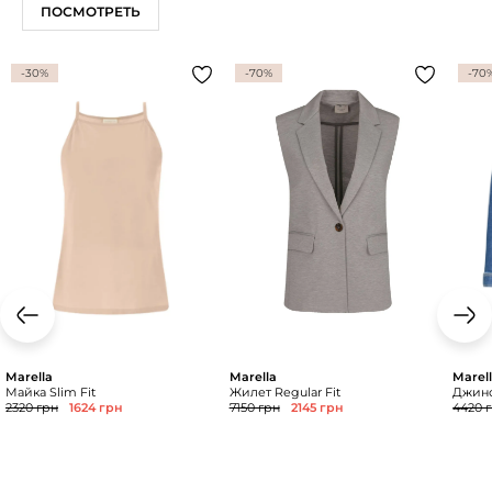
ПОСМОТРЕТЬ
-30%
-70%
-70
Marella
Marella
Marel
Майка Slim Fit
Жилет Regular Fit
Джинс
2320 грн
1624 грн
7150 грн
2145 грн
4420 