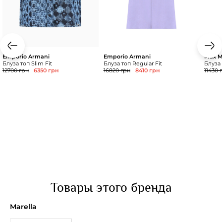
Emporio Armani
Emporio Armani
Max M
Блуза топ Slim Fit
Блуза топ Regular Fit
Блуза 
12700 грн
6350 грн
16820 грн
8410 грн
11430 
Товары этого бренда
Marella