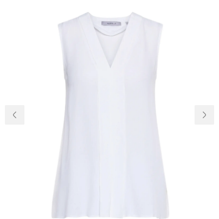
Доставка и
О нас
оплата
Возвращение
Новости
и обмен
Откуда о
Вопросы и
магазине
ответы
Контакты
Palmira Club
Уход
+38(050)4840005