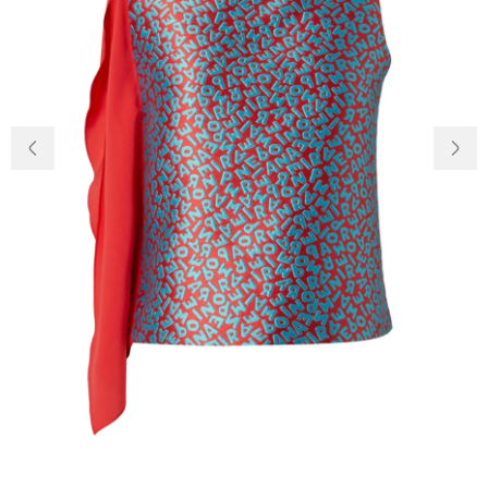
Доставка и
О нас
оплата
Возвращение
Новости
и обмен
Откуда о
Вопросы и
магазине
ответы
Контакты
Palmira Club
Уход
+38(050)4840005