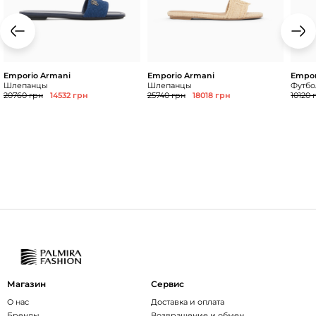
Emporio Armani
Emporio Armani
Empor
Шлепанцы
Шлепанцы
Футбол
20760 грн
14532 грн
25740 грн
18018 грн
10120 
Магазин
Сервис
О нас
Доставка и оплата
Бренды
Возвращение и обмен