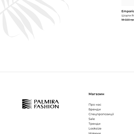
Emporio
Шорти Re
18 020 гр
Магазин
Про нас
Бренди
Спецпропозиції
Sale
Тренди
Looksize
Новини