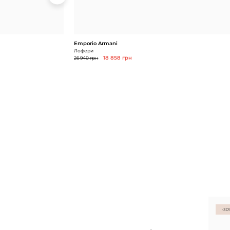
Emporio Armani
Лофери
26 940 грн
18 858 грн
-30