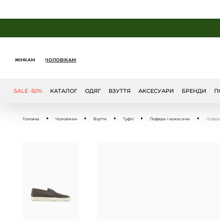
ЖІНКАМ
ЧОЛОВІКАМ
SALE -50%
КАТАЛОГ
ОДЯГ
ВЗУТТЯ
АКСЕСУАРИ
БРЕНДИ
П
Головна
Чоловікам
Взуття
Туфлі
Лофери і мокасини
Лофер