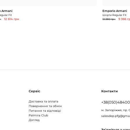
 Armani
Emporio Armani
gular Fit
Шорти Regular Fit
н
12 614 грн
13 380 грн
9 366 г
Сервіс
Контакти
Доставка та оплата
+38(050)4840
Повернення та обмін
м. Запоріжжя,
пр. 
Питання та відповіді
Palmira Club
salesdep.pfg@gma
Догляд
Зв’яжіться з на