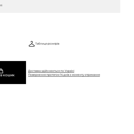
ті
Таблиця розмірів
Доставка здійснюється по Україні
Повернення протягом 14 днів з моменту отримання
 В КОШИК