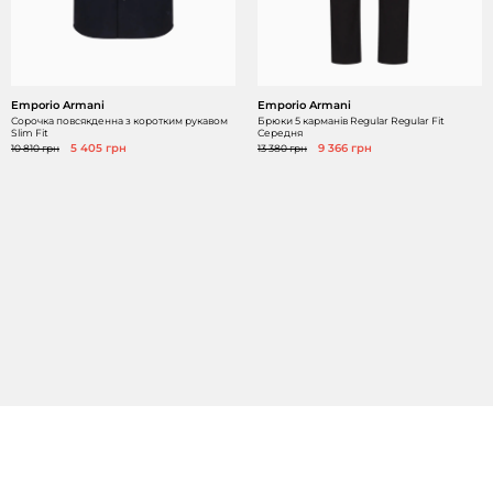
Emporio Armani
Emporio Armani
Сорочка повсякденна з коротким рукавом
Брюки 5 карманів Regular Regular Fit
Slim Fit
Середня
10 810 грн
5 405 грн
13 380 грн
9 366 грн