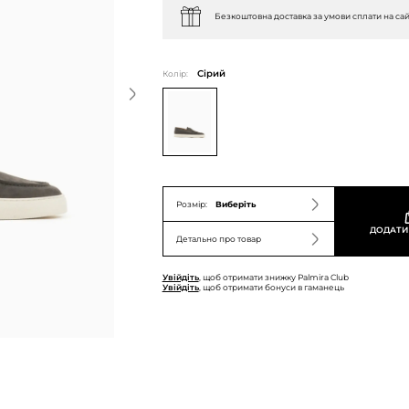
Безкоштовна доставка за умови сплати на сай
Колір:
Сірий
Розмір:
Виберіть
ДОДАТИ
Детально про товар
Увійдіть
, щоб отримати знижку Palmira Club
Увійдіть
, щоб отримати бонуси в гаманець