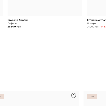
Emporio Armani
Emporio Arman
Лофери
Лофери
26 940 грн
24 200 грн
14 
%
-30%