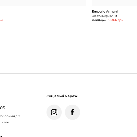
Emporio Armani
Шорти Regular Fit
рн
13 380 грн
9 366 грн
Соціальні мережі
005
Соборний, 92
il.com
ми