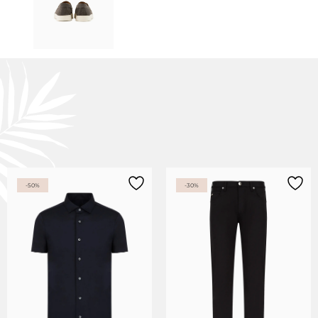
-50%
-30%