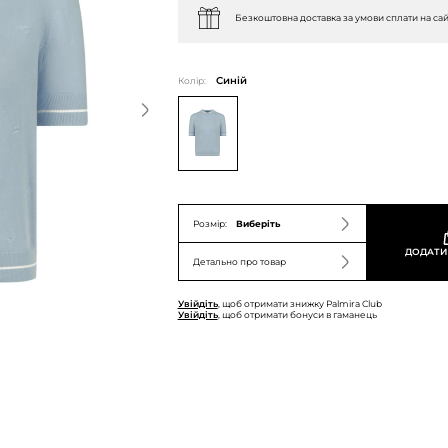
Безкоштовна доставка за умови сплати на сай
Колір:
Синій
Розмір:
Виберіть
ДОДАТИ
Детально про товар
Увійдіть
, щоб отримати знижку Palmira Club
Увійдіть
, щоб отримати бонуси в гаманець