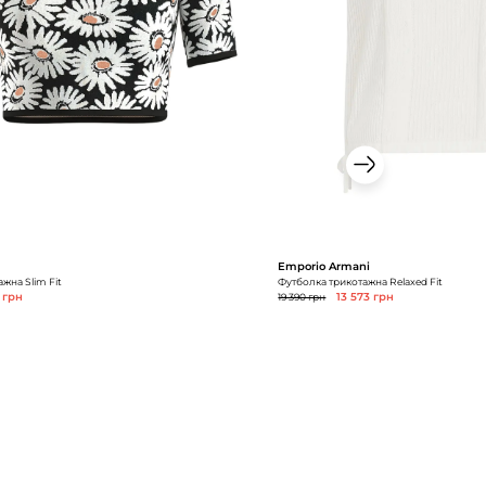
Emporio Armani
жна Slim Fit
Футболка трикотажна Relaxed Fit
 грн
19 390 грн
13 573 грн