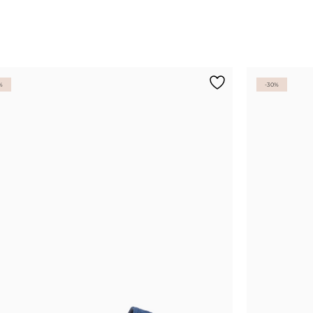
%
-30%