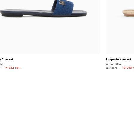
 Armani
Emporio Armani
ці
Шльопанці
н
14 532 грн
25 740 грн
18 018 