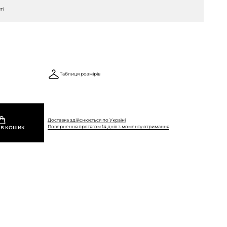
ті
Таблиця розмірів
Доставка здійснюється по Україні
Повернення протягом 14 днів з моменту отримання
 В КОШИК