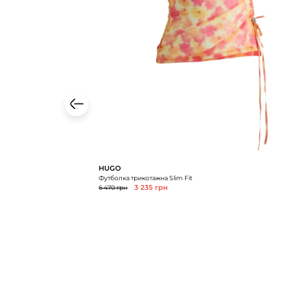
HUGO
Футболка трикотажна Slim Fit
6 470 грн
3 235 грн