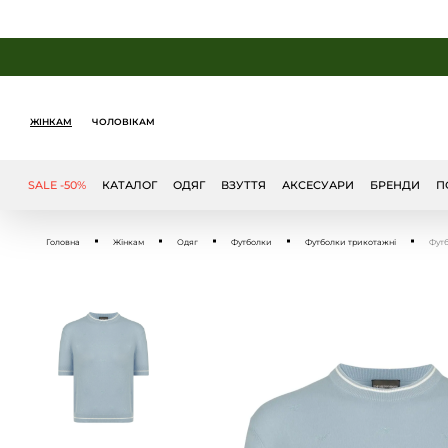
ЖІНКАМ
ЧОЛОВІКАМ
SALE -50%
КАТАЛОГ
ОДЯГ
ВЗУТТЯ
АКСЕСУАРИ
БРЕНДИ
П
Головна
Жінкам
Одяг
Футболки
Футболки трикотажні
Футб