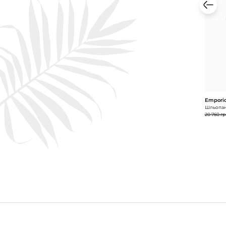
Emporio
Шльопан
20 760 гр