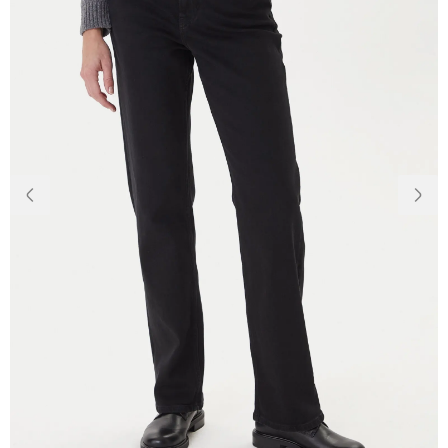
Доставка та
Про нас
оплата
Повернення
Новини
та обмін
Відкуки про
Питання та
магазин
відповіді
Контакти
Palmira Club
Догляд
+38(050)4840005