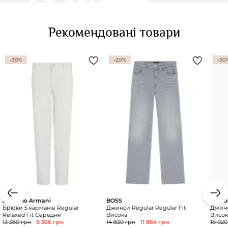
Рекомендовані товари
-30%
-20%
-50
Emporio Armani
BOSS
Empor
Брюки 5 карманів Regular
Джинси Regular Regular Fit
Джинс
Relaxed Fit Середня
Висока
Висок
13 380 грн
9 366 грн
14 830 грн
11 864 грн
18 020