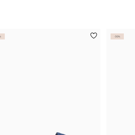
%
-30%