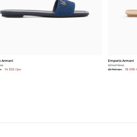
 Armani
Emporio Armani
ці
Шльопанці
н
14 532 грн
25 740 грн
18 018 