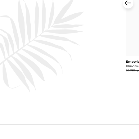
Emporio
Шльопан
20 760 гр