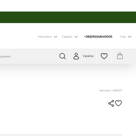
+38(050)4840005
Магазин
Сервіс
Укр
Увійти
Артикул: 465507
й