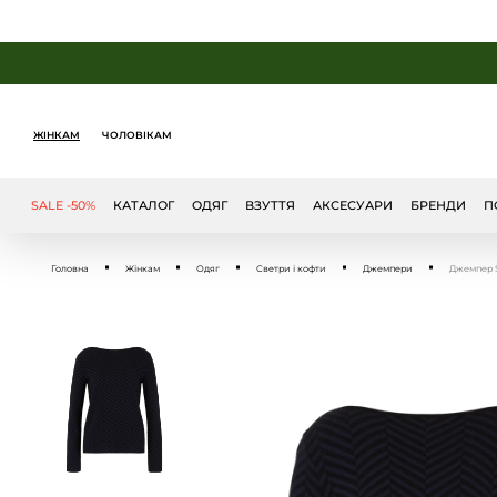
ЖІНКАМ
ЧОЛОВІКАМ
SALE -50%
КАТАЛОГ
ОДЯГ
ВЗУТТЯ
АКСЕСУАРИ
БРЕНДИ
П
Головна
Жінкам
Одяг
Светри і кофти
Джемпери
Джемпер S