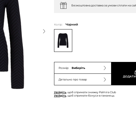
Безкоштовна доставка за умови сплати на сай
Колір:
Чорний
Розмір:
Виберіть
ДОДАТИ
Детально про товар
Увійдіть
, щоб отримати знижку Palmira Club
Увійдіть
, щоб отримати бонуси в гаманець