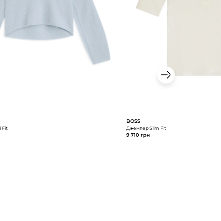
BOSS
 Fit
Джемпер Slim Fit
9 710 грн