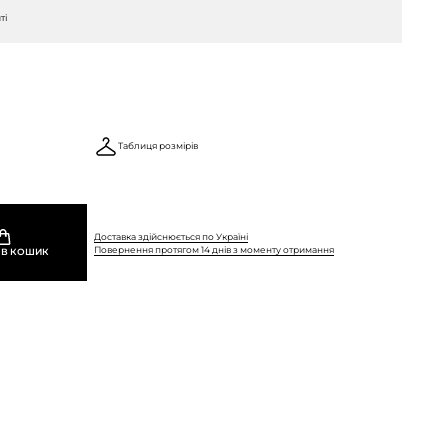
ті
Таблиця розмірів
Доставка здійснюється по Україні
Повернення протягом 14 днів з моменту отримання
 В КОШИК