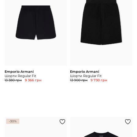
Доставка та
Про нас
оплата
Повернення
Новини
та обмін
Відкуки про
Питання та
магазин
відповіді
Контакти
Palmira Club
Догляд
+38(050)4840005
Emporio Armani
Emporio Armani
Шорти Regular Fit
Шорти Regular Fit
13 380 грн
9 366 грн
13 900 грн
9 730 грн
-30%