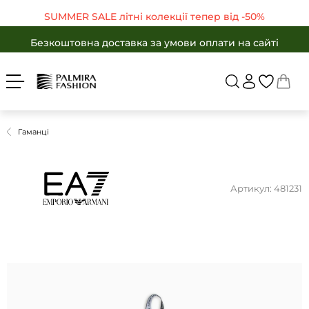
Безкоштовна доставка за умови оплати на сайті
SUMMER SALE літні колекції тепер від -50%
Увійти
Укр
Рус
Безкоштовна доставка за умови оплати на сайті
SUMMER SALE літні колекції тепер від -50%
ЖІНКАМ
ЧОЛОВІКАМ
Безкоштовна доставка за умови оплати на сайті
Повернутися в
SALE -50%
БРЕНДИ
SALE -50%
КАТАЛОГ
Гаманці
Бренди
ОДЯГ
ВЗУТТЯ
Каталог
АКСЕСУАРИ
Одяг
Артикул: 481231
ПОДАРУНКИ
Взуття
OUTLET
Аксесуари
Обрані товари
Подарунки
Кошик
OUTLET