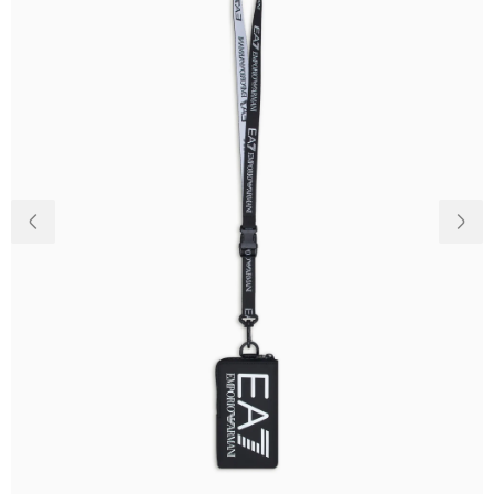
Доставка та
Про нас
оплата
Повернення
Новини
та обмін
Відкуки про
Питання та
магазин
відповіді
Контакти
Palmira Club
Догляд
+38(050)4840005