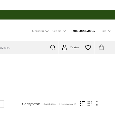
+38(050)4840005
Магазин
Сервіс
Укр
Увійти
Сортувати: