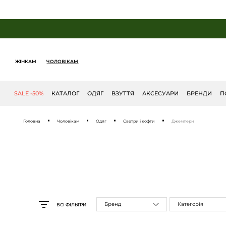
ЖІНКАМ
ЧОЛОВІКАМ
SALE -50%
КАТАЛОГ
ОДЯГ
ВЗУТТЯ
АКСЕСУАРИ
БРЕНДИ
П
Головна
Чоловікам
Одяг
Светри і кофти
Джемпери
Бренд
Категорія
ВСІ ФІЛЬТРИ