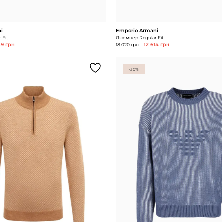
i
Emporio Armani
 Fit
Джемпер Regular Fit
89 грн
18 020 грн
12 614 грн
-30%