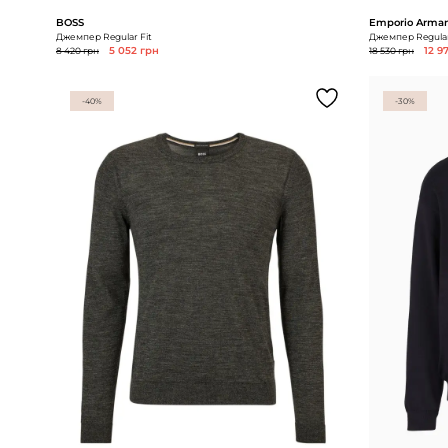
BOSS
Emporio Arman
Джемпер Regular Fit
Джемпер Regular
8 420 грн
5 052 грн
18 530 грн
12 9
-40%
-30%