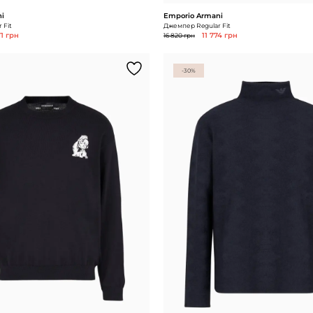
i
Emporio Armani
 Fit
Джемпер Regular Fit
71 грн
16 820 грн
11 774 грн
-30%