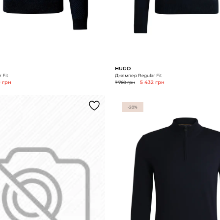
HUGO
 Fit
Джемпер Regular Fit
0 грн
7 760 грн
5 432 грн
-20%