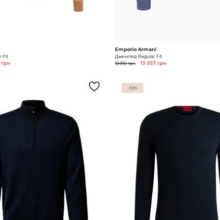
Emporio Armani
 Fit
Джемпер Regular Fit
 грн
19 910 грн
13 937 грн
-30%