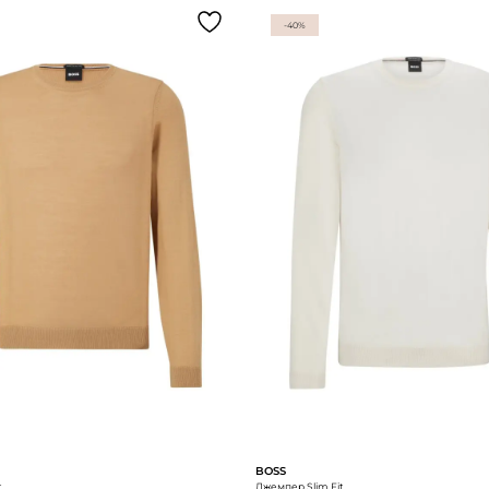
-40%
BOSS
t
Джемпер Slim Fit