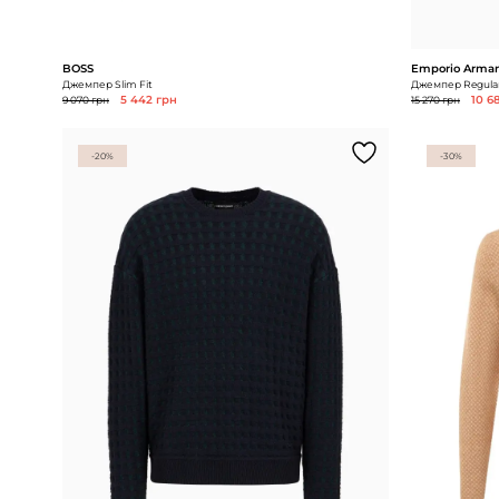
BOSS
Emporio Arman
Джемпер Slim Fit
Джемпер Regular
9 070 грн
5 442 грн
15 270 грн
10 6
-20%
-30%