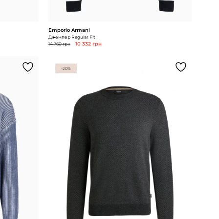
Emporio Armani
Джемпер Regular Fit
14 760 грн
10 332 грн
-20%