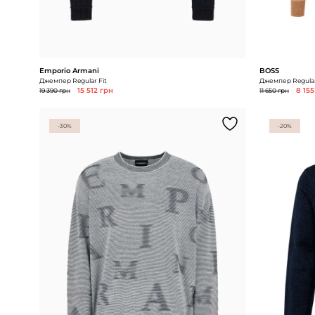
Emporio Armani
BOSS
Джемпер Regular Fit
Джемпер Regular
19 390 грн
15 512 грн
11 650 грн
8 155
-30%
-20%