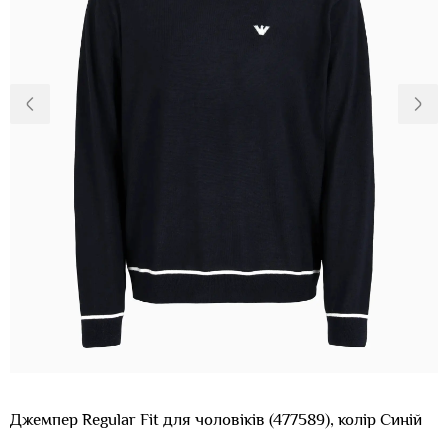
Доставка та
Про нас
оплата
Повернення
Новини
та обмін
Відкуки про
Питання та
магазин
відповіді
Контакти
Palmira Club
Догляд
+38(050)4840005
Джемпер Regular Fit для чоловіків (477589), колір Синій