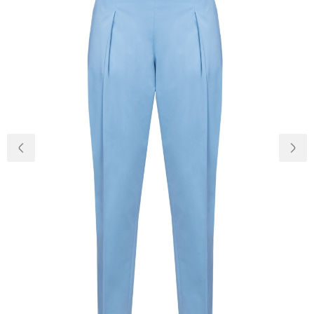
Доставка та
Про нас
оплата
Повернення
Новини
та обмін
Відкуки про
Питання та
магазин
відповіді
Контакти
Palmira Club
Догляд
+38(050)4840005