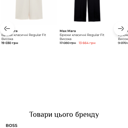
Max Mara
Max Mara
HUGO
Брюки класичні Regular Fit
Брюки класичні Regular Fit
Брюки
Висока
Висока
Висок
19 030 грн
17 080 грн
13 664 грн
9 070 
Товари цього бренду
BOSS