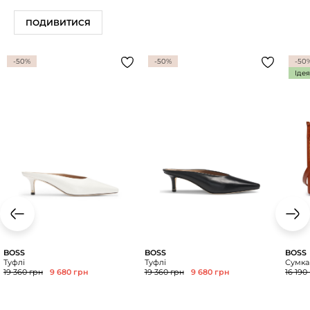
ПОДИВИТИСЯ
-50%
-50%
-50
Іде
BOSS
BOSS
BOSS
Туфлі
Туфлі
Сумка
19 360 грн
9 680 грн
19 360 грн
9 680 грн
16 190