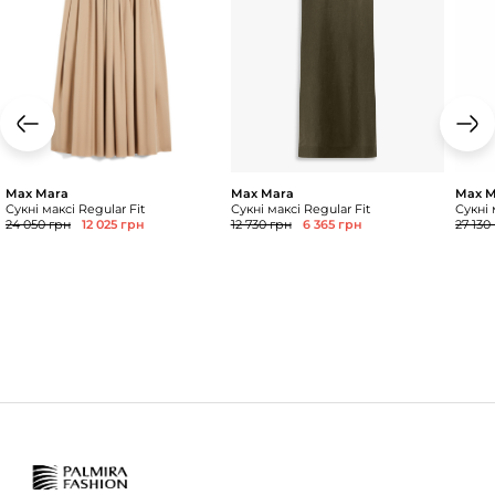
Max Mara
Max Mara
Max M
Сукні максі Regular Fit
Сукні максі Regular Fit
Сукні 
24 050 грн
12 025 грн
12 730 грн
6 365 грн
27 130