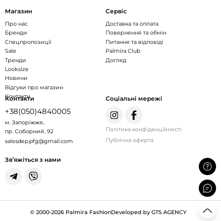
Магазин
Сервіс
Про нас
Доставка та оплата
Бренди
Повернення та обмін
Спецпропозиції
Питання та відповіді
Sale
Palmira Club
Тренди
Догляд
Looksize
Новини
Відгуки про магазин
Контакти
Контакти
Соціальні мережі
+38(050)4840005
м. Запоріжжя,
Політика конфіденційності
пр. Соборний, 92
Публічна оферта
salesdep.pfg@gmail.com
Зв’яжіться з нами
© 2000-2026 Palmira Fashion
Developed by GTS AGENCY