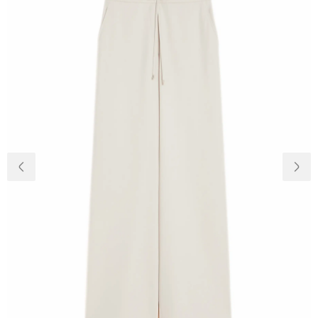
Доставка та
Про нас
оплата
Повернення
Новини
та обмін
Відкуки про
Питання та
магазин
відповіді
Контакти
Palmira Club
Догляд
+38(050)4840005