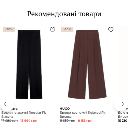
Рекомендовані товари
-20%
-30%
Max Mara
HUGO
Max M
Брюки класичні Regular Fit
Брюки костюмні Relaxed Fit
Брюки
Висока
Висока
Висок
17 080 грн
13 664 грн
11 650 грн
8 155 грн
15 230