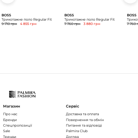
BOSS
BOSS
BOSS
Трикотажне поло Regular Fit
Трикотажне поло Regular Fit
Трико
9 710 грн
4 855 грн
7 760 грн
3 880 грн
7 760 
Магазин
Сервіс
Про нас
Доставка та оплата
Бренди
Повернення та обмін
Спецпропозиції
Питання та відповіді
Sale
Palmira Club
Тренди
Догляд