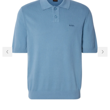
Доставка та
Про нас
оплата
Повернення
Новини
та обмін
Відкуки про
Питання та
магазин
відповіді
Контакти
Palmira Club
Догляд
+38(050)4840005