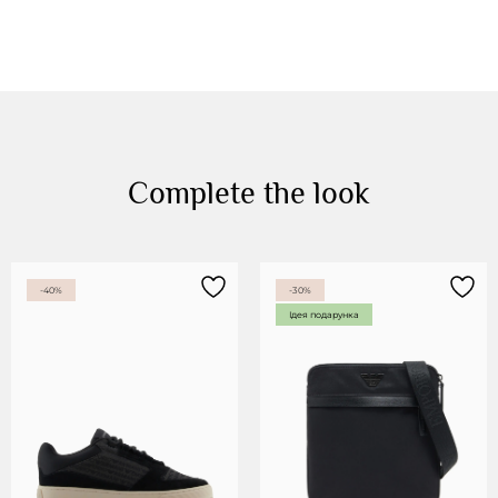
Complete the look
-40%
-30%
Ідея подарунка