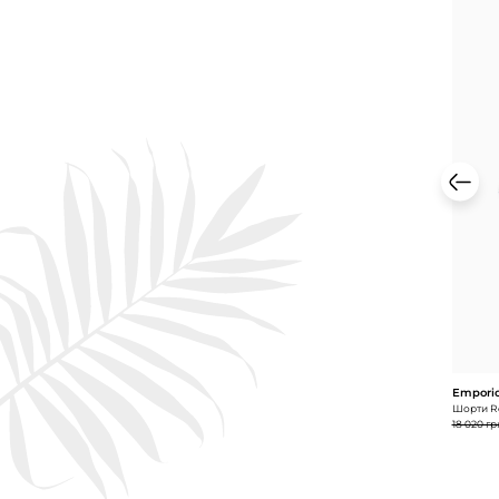
Emporio
Шорти Re
18 020 гр