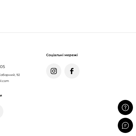
Соціальні мережі
005
Соборний, 92
il.com
ми