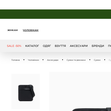
ЖІНКАМ
ЧОЛОВІКАМ
SALE -50%
КАТАЛОГ
ОДЯГ
ВЗУТТЯ
АКСЕСУАРИ
БРЕНДИ
П
Головна
Чоловікам
Аксесуари
Сумки та рюкзаки
Сумки
С