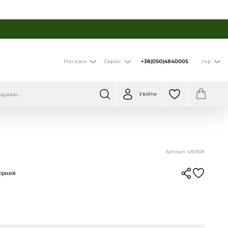
+38(050)4840005
Магазин
Сервіс
Укр
Увійти
Артикул: 480928
Чорний