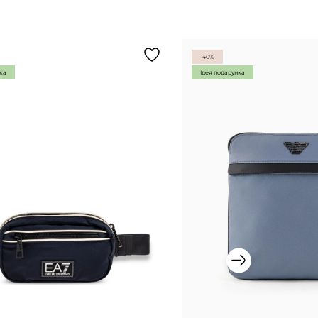
-40%
нка
Ідея подарунка