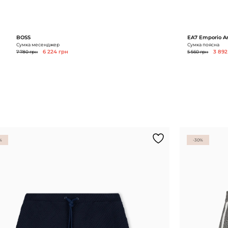
BOSS
EA7 Emporio A
Сумка месенджер
Сумка поясна
7 780 грн
6 224 грн
5 560 грн
3 892
%
-30%