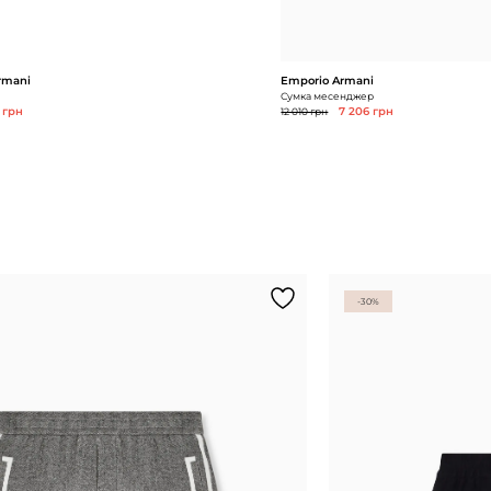
rmani
Emporio Armani
Сумка месенджер
 грн
12 010 грн
7 206 грн
-30%