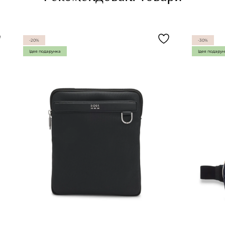
-20%
-30%
Ідея подарунка
Ідея подару