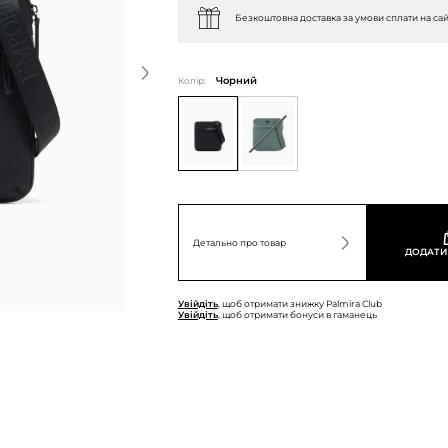
Безкоштовна доставка за умови сплати на сай
Колір:
Чорний
Детально про товар
ДОДАТИ
Увійдіть
, щоб отримати знижку Palmira Club
Увійдіть
, щоб отримати бонуси в гаманець