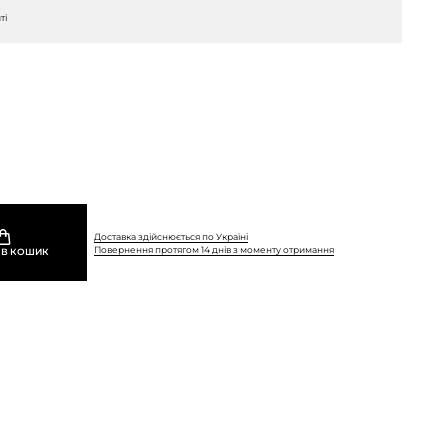
ті
Доставка здійснюється по Україні
Повернення протягом 14 днів з моменту отримання
 В КОШИК