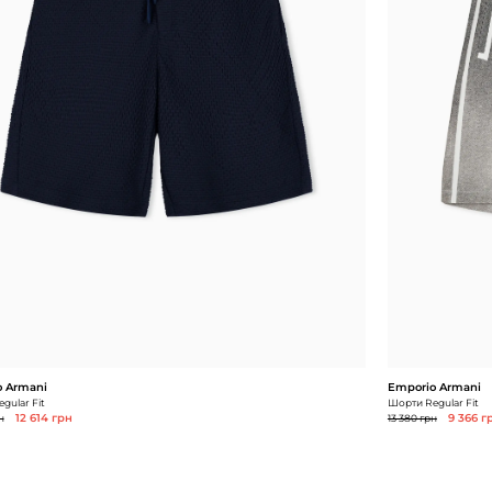
 Armani
Emporio Armani
gular Fit
Шорти Regular Fit
н
12 614 грн
13 380 грн
9 366 г