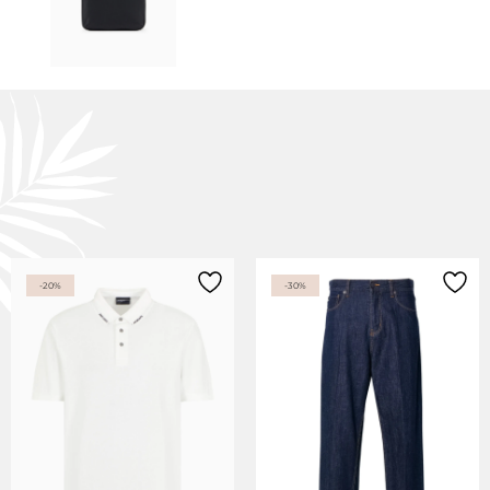
-20%
-30%