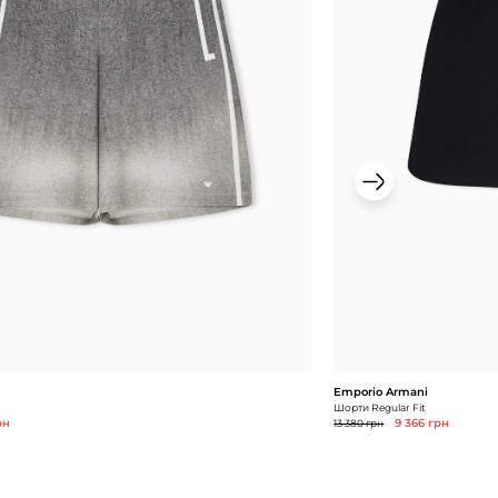
Emporio Armani
Шорти Regular Fit
рн
13 380 грн
9 366 грн