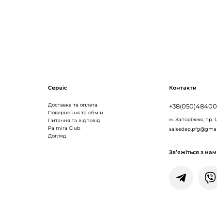
Сервіс
Контакти
Доставка та оплата
+38(050)4840
Повернення та обмін
м. Запоріжжя,
пр. 
Питання та відповіді
Palmira Club
salesdep.pfg@gma
Догляд
Зв’яжіться з на