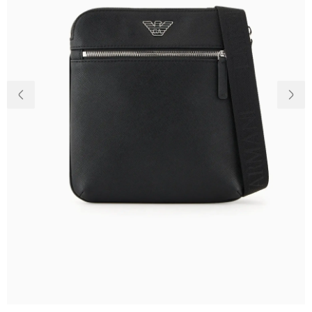
Доставка та
Про нас
оплата
Повернення
Новини
та обмін
Відкуки про
Питання та
магазин
відповіді
Контакти
Palmira Club
Догляд
+38(050)4840005