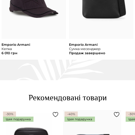
Emporio Armani
Emporio Armani
Кепка
Сумка месенджер
6 010 грн
Продаж завершено
Рекомендовані товари
-30%
-40%
-30
Ідея подарунка
Ідея подарунка
Іде