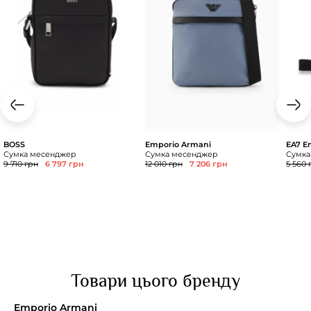
BOSS
Emporio Armani
EA7 E
Сумка месенджер
Сумка месенджер
Сумка
9 710 грн
6 797 грн
12 010 грн
7 206 грн
5 560 
Товари цього бренду
Emporio Armani