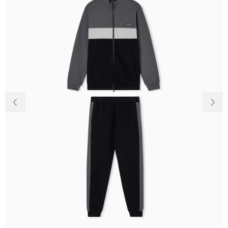
Доставка та
Про нас
оплата
Повернення
Новини
та обмін
Відкуки про
Питання та
магазин
відповіді
Контакти
Palmira Club
Догляд
+38(050)4840005