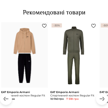
Рекомендовані товари
-30%
-50
EA7 Emporio Armani
EA7 Emporio Armani
EA7 E
Спортивний костюм Regular Fit
Спортивний костюм Regular Fit
Спорт
11 860 грн
10 740 грн
7 518 грн
Сере
11 120 