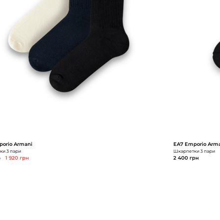
orio Armani
EA7 Emporio Arm
и 3 пари
Шкарпетки 3 пари
н
1 920 грн
2 400 грн