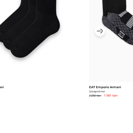
ani
EA7 Emporio Armani
Шкарпетки
2 230 грн
1 561 грн