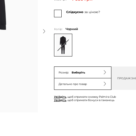
Слідкуємо
за ціною?
Колір:
Чорний
Розмір:
Виберіть
ПРОДАЖ ЗА
Детально про товар
Увійдіть
, щоб отримати знижку Palmira Club
Увійдіть
, щоб отримати бонуси в гаманець