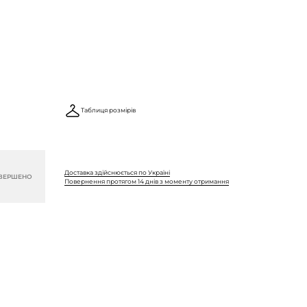
Таблиця розмірів
Доставка здійснюється по Україні
ВЕРШЕНО
Повернення протягом 14 днів з моменту отримання