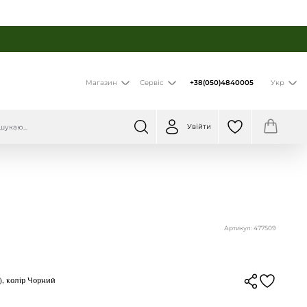
+38(050)4840005
Магазин
Сервіс
Укр
Увійти
Артикул: 477509
), колір Чорний