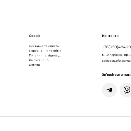
Сервіс
Контакти
Доставка та оплата
+38(050)4840
Повернення та обмін
м. Запоріжжя,
пр. 
Питання та відповіді
Palmira Club
salesdep.pfg@gma
Догляд
Зв’яжіться з на