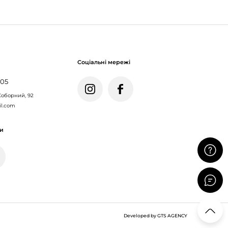
Соціальні мережі
005
Соборний, 92
il.com
ми
Developed by GTS AGENCY