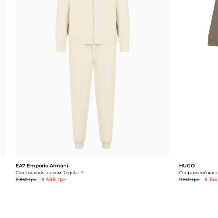
EA7 Emporio Armani
HUGO
Спортивний костюм Regular Fit
Спортивний кост
11 860 грн
9 488 грн
11 650 грн
8 155