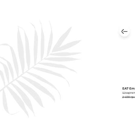
EA7 Emp
Шкарпетк
2 400 гр