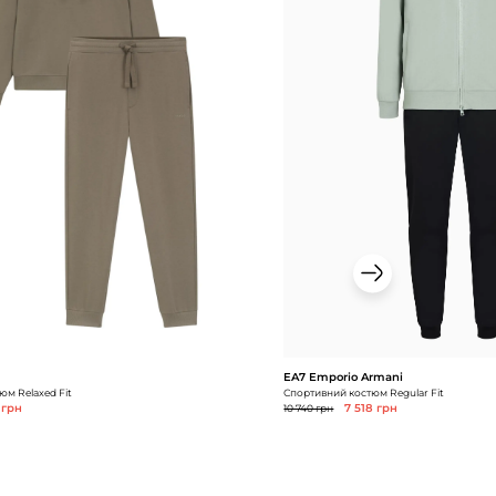
EA7 Emporio Armani
юм Relaxed Fit
Спортивний костюм Regular Fit
 грн
10 740 грн
7 518 грн