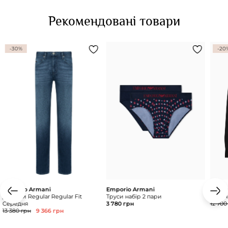
Рекомендовані товари
-30%
-20
Emporio Armani
Emporio Armani
Empor
Джинси Regular Regular Fit
Труси набір 2 пари
сорочк
Середня
3 780 грн
12 700
13 380 грн
9 366 грн