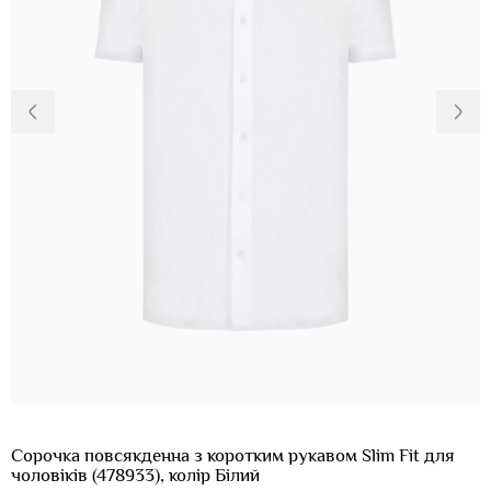
Доставка та
Про нас
оплата
Повернення
Новини
та обмін
Відкуки про
Питання та
магазин
відповіді
Контакти
Palmira Club
Догляд
+38(050)4840005
Сорочка повсякденна з коротким рукавом Slim Fit для
чоловіків (478933), колір Білий