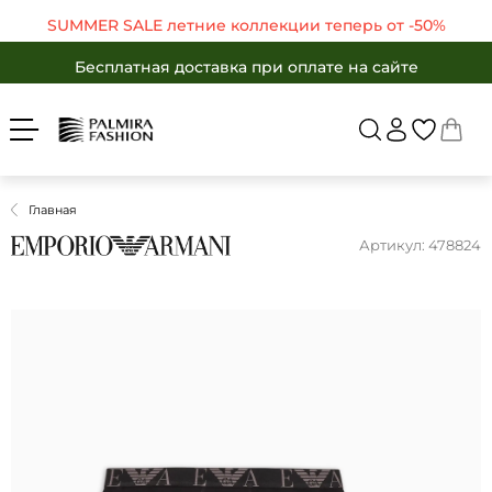
SUMMER SALE летние коллекции теперь от -50%
Бесплатная доставка при оплате на сайте
Войти
Укр
Рус
SUMMER SALE летние коллекции теперь от -50%
Бесплатная доставка при оплате на сайте
ЖЕНЩИНАМ
МУЖЧИНАМ
Бесплатная доставка при оплате на сайте
Вернуться в ката
SALE -50%
БРЕНДЫ
SALE -50%
КАТАЛОГ
Главная
Бренды
ОДЕЖДА
Артикул: 478824
ОБУВЬ
Каталог
АКСЕССУАРЫ
Одежда
ПОДАРКИ
Обувь
OUTLET
Аксессуары
Избранные товары
Подарки
Корзина
OUTLET