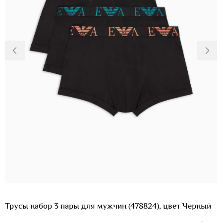
Доставка и
О нас
оплата
Возвращение
Новости
и обмен
Откуда о
Вопросы и
магазине
ответы
Контакты
Palmira Club
Уход
+38(050)4840005
Трусы набор 3 пары для мужчин (478824), цвет Черный