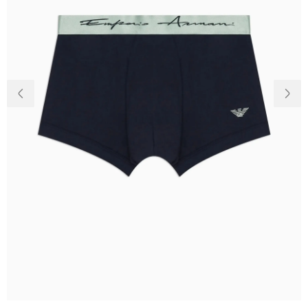
Доставка и
О нас
оплата
Возвращение
Новости
и обмен
Откуда о
Вопросы и
магазине
ответы
Контакты
Palmira Club
Уход
+38(050)4840005