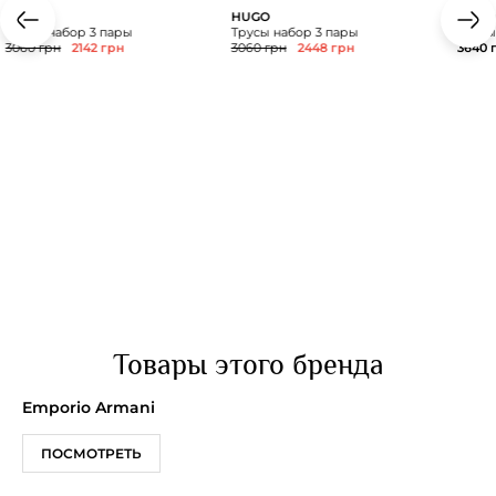
HUGO
HUGO
Empor
Трусы набор 3 пары
Трусы набор 3 пары
Трусы
3060 грн
2142 грн
3060 грн
2448 грн
3640 
Товары этого бренда
Emporio Armani
ПОСМОТРЕТЬ