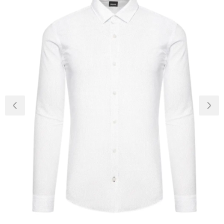
Доставка и
О нас
оплата
Возвращение
Новости
и обмен
Откуда о
Вопросы и
магазине
ответы
Контакты
Palmira Club
Уход
+38(050)4840005