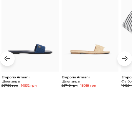
Emporio Armani
Emporio Armani
Empor
Шлепанцы
Шлепанцы
Футбол
20760 грн
14532 грн
25740 грн
18018 грн
10120 