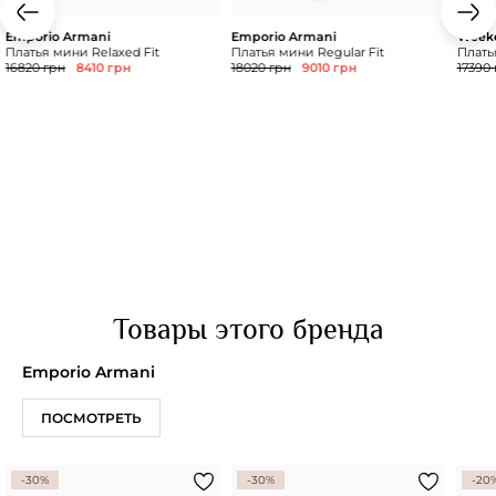
Emporio Armani
Emporio Armani
Week
Платья мини Relaxed Fit
Платья мини Regular Fit
Плать
16820 грн
8410 грн
18020 грн
9010 грн
17390 
Товары этого бренда
Emporio Armani
ПОСМОТРЕТЬ
-30%
-30%
-20