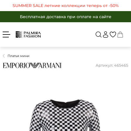
SUMMER SALE летние коллекции теперь от -50%
Бесплатная доставка при оплате на сайте
Войти
Укр
Рус
SUMMER SALE летние коллекции теперь от -50%
Бесплатная доставка при оплате на сайте
ЖЕНЩИНАМ
МУЖЧИНАМ
Бесплатная доставка при оплате на сайте
Вернуться в ката
SALE -50%
БРЕНДЫ
SALE -50%
КАТАЛОГ
Платья мини
Бренды
ОДЕЖДА
Артикул: 465465
ОБУВЬ
Каталог
АКСЕССУАРЫ
Одежда
ПОДАРКИ
Обувь
OUTLET
Аксессуары
Избранные товары
Подарки
Корзина
OUTLET