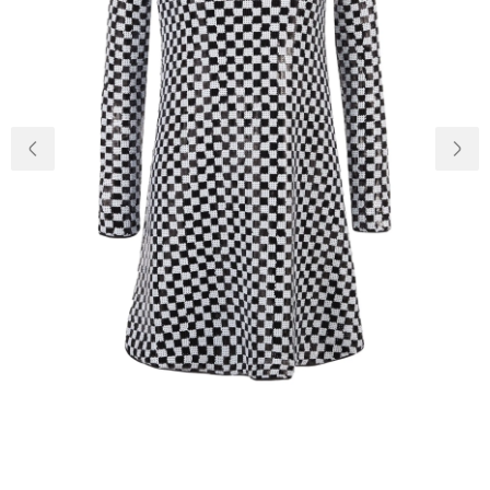
Доставка и
О нас
оплата
Возвращение
Новости
и обмен
Откуда о
Вопросы и
магазине
ответы
Контакты
Palmira Club
Уход
+38(050)4840005