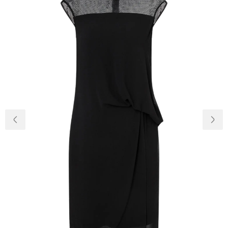
Доставка и
О нас
оплата
Возвращение
Новости
и обмен
Откуда о
Вопросы и
магазине
ответы
Контакты
Palmira Club
Уход
+38(050)4840005