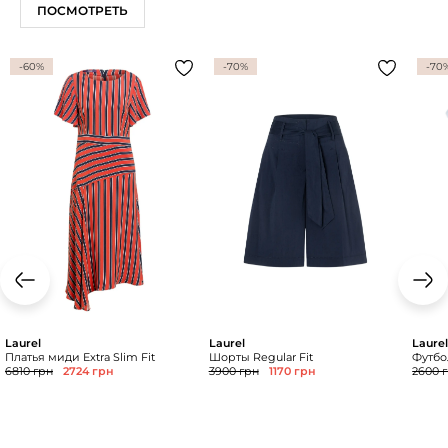
ПОСМОТРЕТЬ
-60%
-70%
-70
Laurel
Laurel
Laure
Платья миди Extra Slim Fit
Шорты Regular Fit
Футбол
6810 грн
2724 грн
3900 грн
1170 грн
2600 