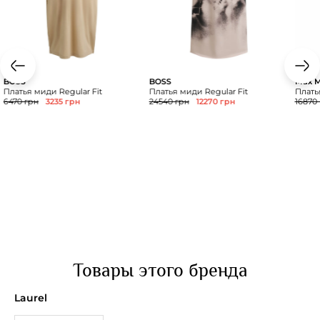
BOSS
BOSS
Max M
Платья миди Regular Fit
Платья миди Regular Fit
Плать
6470 грн
3235 грн
24540 грн
12270 грн
16870
Товары этого бренда
Laurel