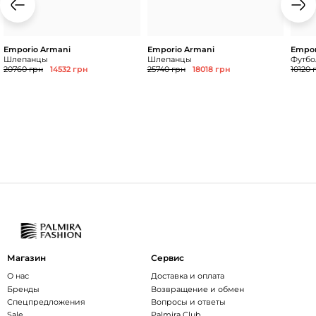
Emporio Armani
Emporio Armani
Empor
Шлепанцы
Шлепанцы
Футбол
20760 грн
14532 грн
25740 грн
18018 грн
10120 
Магазин
Сервис
О нас
Доставка и оплата
Бренды
Возвращение и обмен
Спецпредложения
Вопросы и ответы
Sale
Palmira Club