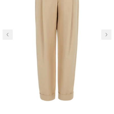
Доставка и
О нас
оплата
Возвращение
Новости
и обмен
Откуда о
Вопросы и
магазине
ответы
Контакты
Palmira Club
Уход
+38(050)4840005