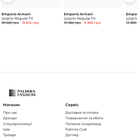
Emporio Armani
Emporio Armani
Empor
Шорти Regular Fit
Шорти Regular Fit
Шорти
18 020 грн
12 614 грн
13 380 грн
9 366 грн
13 380
Магазин
Сервіс
Про нас
Доставка та оплата
Бренди
Повернення та обмін
Спецпропозиції
Питання та відповіді
Sale
Palmira Club
Тренди
Догляд