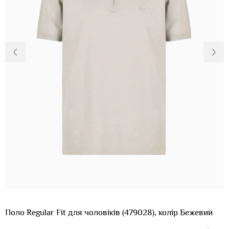
Доставка та
Про нас
оплата
Повернення
Новини
та обмін
Відкуки про
Питання та
магазин
відповіді
Контакти
Palmira Club
Догляд
+38(050)4840005
Поло Regular Fit для чоловіків (479028), колір Бежевий