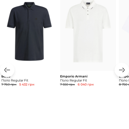
BOSS
Emporio Armani
Empor
Поло Regular Fit
Поло Regular Fit
Поло R
7 760 грн
5 432 грн
7 550 грн
6 040 грн
8 750 