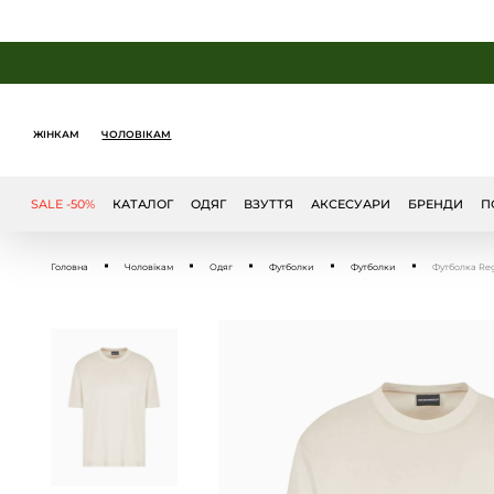
ЖІНКАМ
ЧОЛОВІКАМ
SALE -50%
КАТАЛОГ
ОДЯГ
ВЗУТТЯ
АКСЕСУАРИ
БРЕНДИ
П
Головна
Чоловікам
Одяг
Футболки
Футболки
Футболка Regu