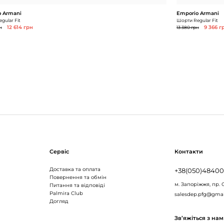
 Armani
Emporio Armani
gular Fit
Шорти Regular Fit
н
12 614 грн
13 380 грн
9 366 г
Сервіс
Контакти
Доставка та оплата
+38(050)4840
Повернення та обмін
м. Запоріжжя,
пр. 
Питання та відповіді
Palmira Club
salesdep.pfg@gma
Догляд
Зв’яжіться з на