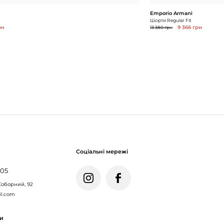
Emporio Armani
Шорти Regular Fit
рн
13 380 грн
9 366 грн
Соціальні мережі
005
Соборний, 92
il.com
ми