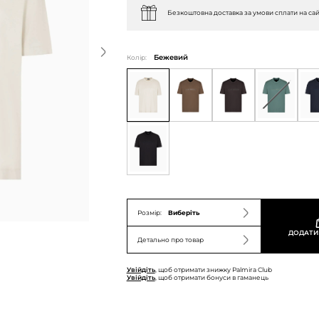
Безкоштовна доставка за умови сплати на сай
Колір:
Бежевий
Розмір:
Виберіть
ДОДАТИ
Детально про товар
Увійдіть
, щоб отримати знижку Palmira Club
Увійдіть
, щоб отримати бонуси в гаманець