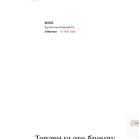
BOSS
Футболка Relaxed Fit
5 180 грн
4 144 грн
-30
Товари цього бренду