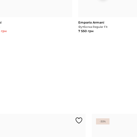
i
Emporio Armani
t
Футболка Regular Fit
2 грн
7 550 грн
-30%