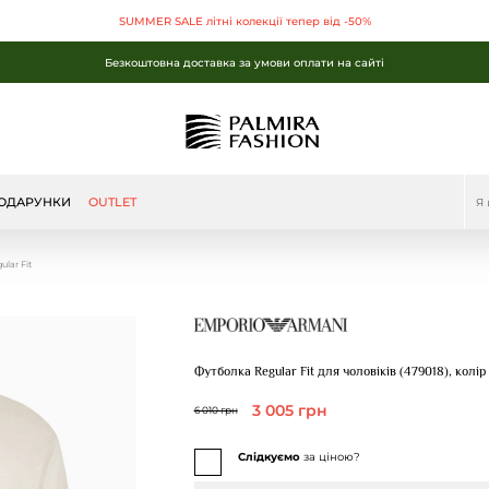
Безкоштовна доставка за умови оплати на сайті
SUMMER SALE літні колекції тепер від -50%
Безкоштовна доставка за умови оплати на сайті
SUMMER SALE літні колекції тепер від -50%
Безкоштовна доставка за умови оплати на сайті
ОДАРУНКИ
OUTLET
lar Fit
Футболка Regular Fit для чоловіків (479018), колі
3 005 грн
6 010 грн
Слідкуємо
за ціною?