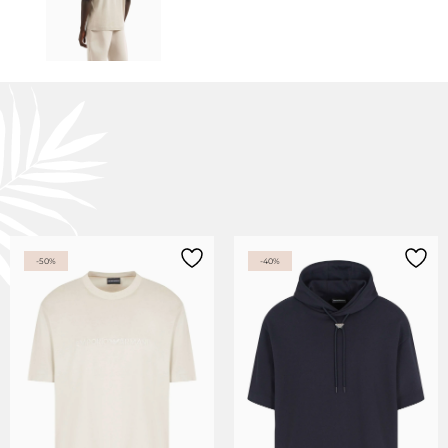
-50%
-40%