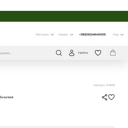
+38(050)4840005
Магазин
Сервіс
Укр
Увійти
Артикул: 479018
р Бежевий