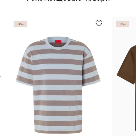
-50%
-20%