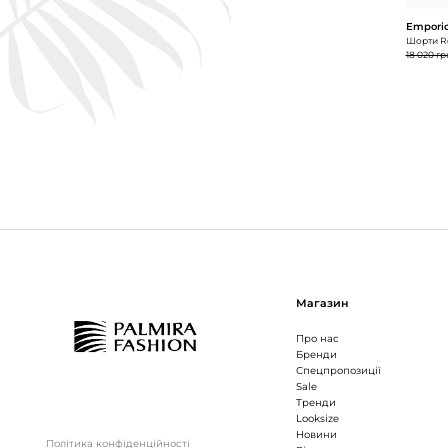
Emporio
Шорти Re
18 020 гр
Магазин
Про нас
Бренди
Спецпропозиції
Sale
Тренди
Looksize
Новини
Політика конфіденційності