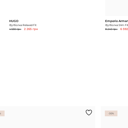
HUGO
Emporio Arman
Футболка Relaxed Fit
Футболка Slim Fi
4 530 грн
2 265 грн
8 240 грн
6 59
%
-30%