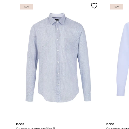
-50%
-50%
BOSS
BOSS
Сорочка повсякденна Slim Fit
Сорочка повсякде