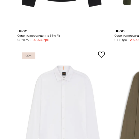
HUGO
HUGO
Сорочка повсякденна Slim Fit
Сорочка повсякде
5 820 грн
4 074 грн
5 180 грн
2 590
-20%