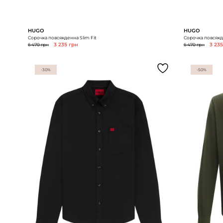
HUGO
HUGO
Сорочка повсякденна Slim Fit
Сорочка повсякде
6 470 грн
3 235 грн
6 470 грн
3 23
-30%
-50%