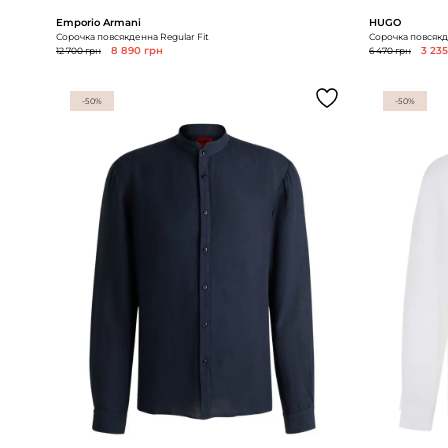
Emporio Armani
HUGO
Сорочка повсякденна Regular Fit
Сорочка повсякде
12 700 грн
8 890 грн
6 470 грн
3 23
-50%
-50%