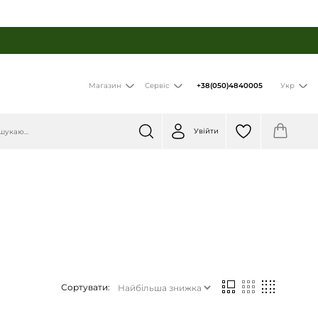
+38(050)4840005
Магазин
Сервіс
Укр
Увійти
Сортувати: