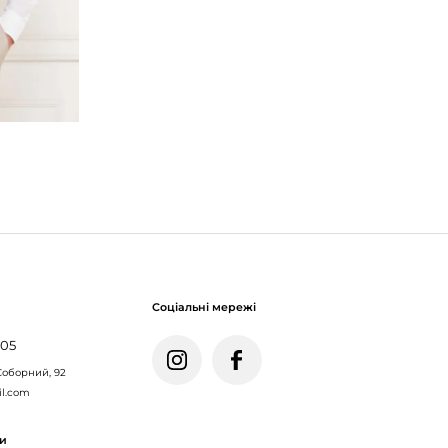
Соціальні мережі
005
Соборний, 92
il.com
ми