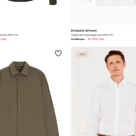
Emporio Armani
нна Slim Fit
Сорочка повсякденна Slim Fit
 грн
14 760 грн
10 332 грн
-20%