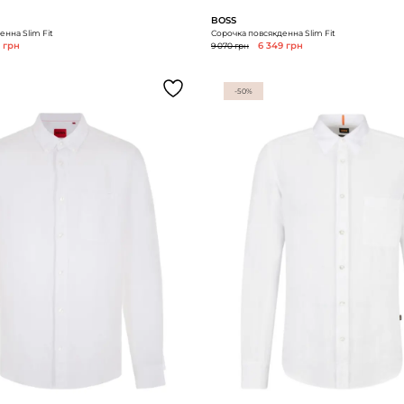
BOSS
нна Slim Fit
Сорочка повсякденна Slim Fit
5 грн
9 070 грн
6 349 грн
-50%