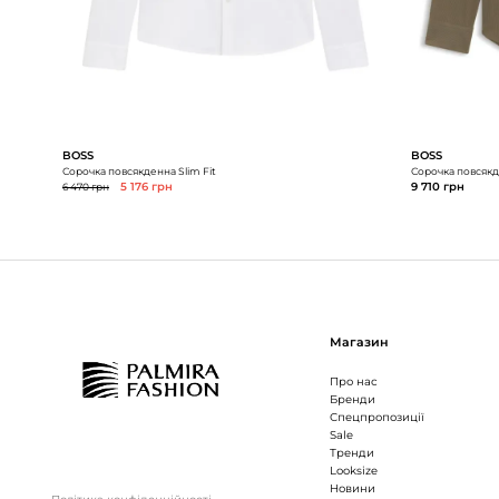
BOSS
BOSS
Сорочка повсякденна Slim Fit
Сорочка повсякде
6 470 грн
5 176 грн
9 710 грн
Магазин
Про нас
Бренди
Спецпропозиції
Sale
Тренди
Looksize
Новини