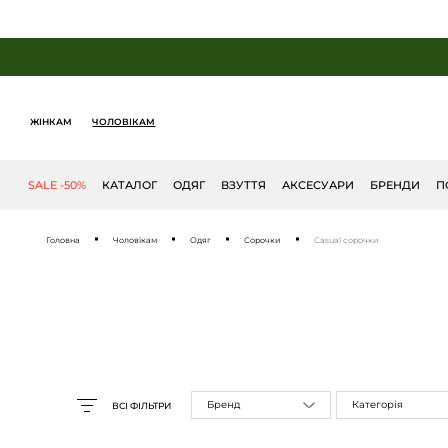
ЖІНКАМ
ЧОЛОВІКАМ
SALE -50%
КАТАЛОГ
ОДЯГ
ВЗУТТЯ
АКСЕСУАРИ
БРЕНДИ
П
Головна
Чоловікам
Одяг
Сорочки
Casual сорочки
Бренд
Категорія
ВСІ ФІЛЬТРИ