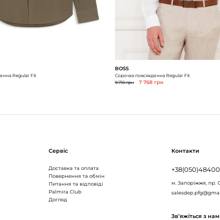
BOSS
нна Regular Fit
Сорочка повсякденна Regular Fit
9 710 грн
7 768 грн
Сервіс
Контакти
Доставка та оплата
+38(050)4840
Повернення та обмін
м. Запоріжжя,
пр. 
Питання та відповіді
Palmira Club
salesdep.pfg@gma
Догляд
Зв’яжіться з на