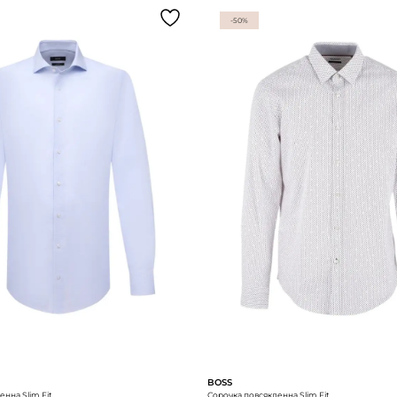
-50%
BOSS
нна Slim Fit
Сорочка повсякденна Slim Fit