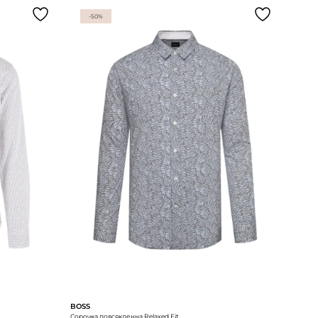
-50%
BOSS
Сорочка повсякденна Relaxed Fit