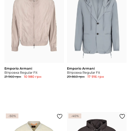
Доставка та
Про нас
оплата
Повернення
Новини
та обмін
Відкуки про
Питання та
магазин
відповіді
Контакти
Palmira Club
Догляд
+38(050)4840005
Emporio Armani
Emporio Armani
Вітровка Regular Fit
Вітровка Regular Fit
21 960 грн
10 980 грн
29 860 грн
17 916 грн
-50%
-40%