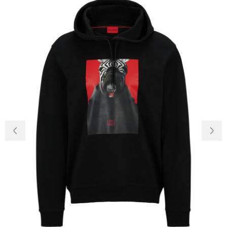
Доставка та
Про нас
оплата
Повернення
Новини
та обмін
Відкуки про
Питання та
магазин
відповіді
Контакти
Palmira Club
Догляд
+38(050)4840005