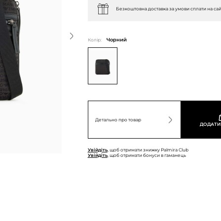
Безкоштовна доставка за умови сплати на сай
Колір:
Чорний
Детально про товар
ДОДАТИ
Увійдіть
, щоб отримати знижку Palmira Club
Увійдіть
, щоб отримати бонуси в гаманець