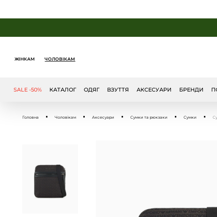
ЖІНКАМ
ЧОЛОВІКАМ
SALE -50%
КАТАЛОГ
ОДЯГ
ВЗУТТЯ
АКСЕСУАРИ
БРЕНДИ
П
Головна
Чоловікам
Аксесуари
Сумки та рюкзаки
Сумки
С