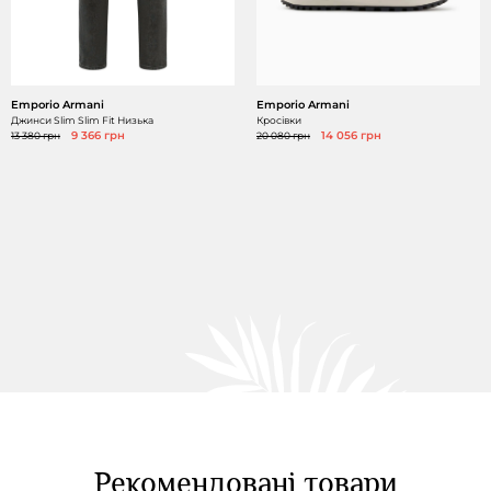
Emporio Armani
Emporio Armani
Джинси Slim Slim Fit Низька
Кросівки
13 380 грн
9 366 грн
20 080 грн
14 056 грн
Рекомендовані товари