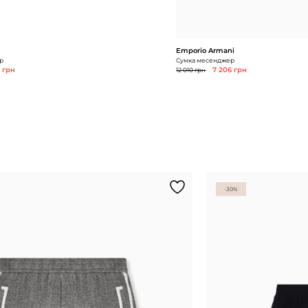
Emporio Armani
р
Сумка месенджер
4 грн
12 010 грн
7 206 грн
-30%