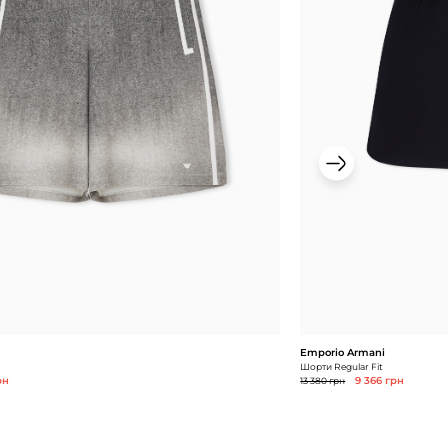
Emporio Armani
Шорти Regular Fit
рн
13 380 грн
9 366 грн