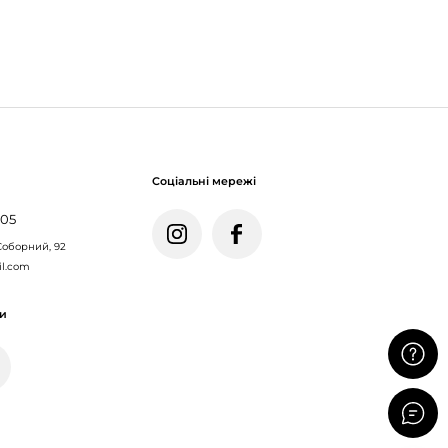
Соціальні мережі
005
Соборний, 92
il.com
ми