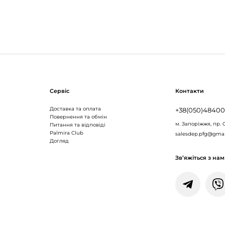
Сервіс
Контакти
Доставка та оплата
+38(050)4840
Повернення та обмін
м. Запоріжжя,
пр. 
Питання та відповіді
Palmira Club
salesdep.pfg@gma
Догляд
Зв’яжіться з на