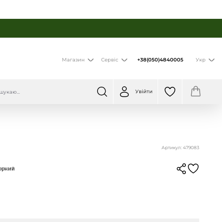
+38(050)4840005
Магазин
Сервіс
Укр
Увійти
Артикул: 479083
Чорний