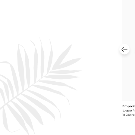
Emporio
Шорти Re
18 020 гр