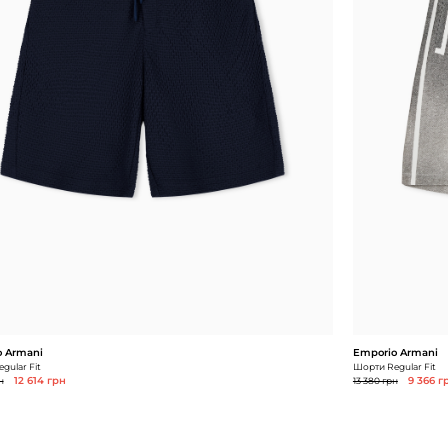
 Armani
Emporio Armani
gular Fit
Шорти Regular Fit
н
12 614 грн
13 380 грн
9 366 г