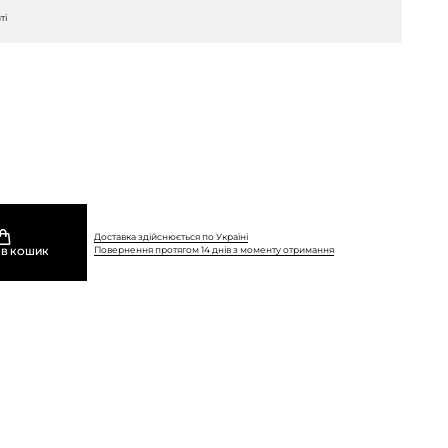
ті
Доставка здійснюється по Україні
Повернення протягом 14 днів з моменту отримання
 В КОШИК