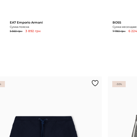
EA7 Emporio Armani
BOSS
Сумка поясна
Сумка месендже
5 560 грн
3 892 грн
7 780 грн
6 22
%
-30%