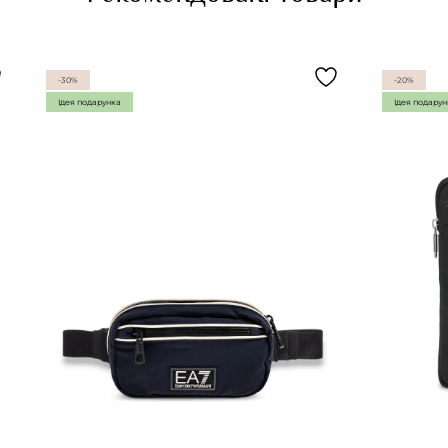
-30%
-20%
Ідея подарунка
Ідея подару