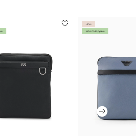
-40%
нка
Ідея подарунка