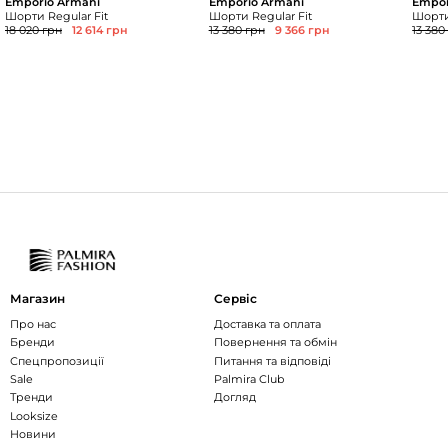
Emporio Armani
Emporio Armani
Empor
Шорти Regular Fit
Шорти Regular Fit
Шорти
18 020 грн
12 614 грн
13 380 грн
9 366 грн
13 380
Магазин
Сервіс
Про нас
Доставка та оплата
Бренди
Повернення та обмін
Спецпропозиції
Питання та відповіді
Sale
Palmira Club
Тренди
Догляд
Looksize
Новини