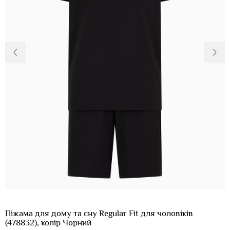
Доставка та
Про нас
оплата
Повернення
Новини
та обмін
Відкуки про
Питання та
магазин
відповіді
Контакти
Palmira Club
Догляд
+38(050)4840005
Піжама для дому та сну Regular Fit для чоловіків
(478832), колір Чорний