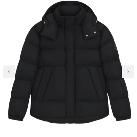
Доставка та
Про нас
оплата
Повернення
Новини
та обмін
Відкуки про
Питання та
магазин
відповіді
Контакти
Palmira Club
Догляд
+38(050)4840005