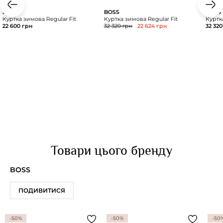
BOSS
BOSS
BOSS
Куртка зимова Regular Fit
Куртка зимова Regular Fit
Куртка
22 600 грн
32 320 грн
22 624 грн
32 320
Товари цього бренду
BOSS
ПОДИВИТИСЯ
-50%
-50%
-50