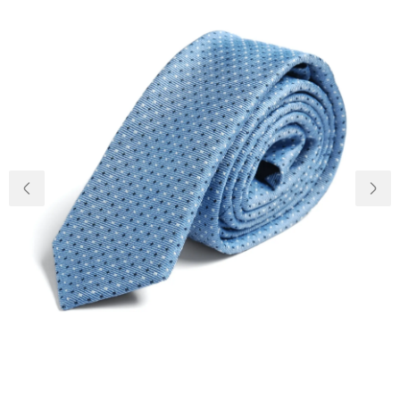
Доставка та
Про нас
оплата
Повернення
Новини
та обмін
Відкуки про
Питання та
магазин
відповіді
Контакти
Palmira Club
Догляд
+38(050)4840005