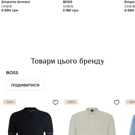
Emporio Armani
BOSS
Empor
Шарф
Шарф
Шарф
6 690 грн
5 180 грн
6 690
Товари цього бренду
BOSS
ПОДИВИТИСЯ
-50%
-50%
-50