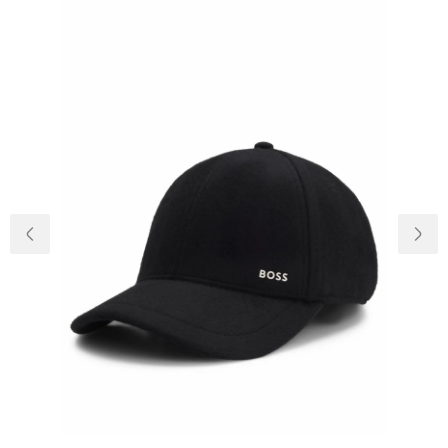
Доставка та
Про нас
оплата
Повернення
Новини
та обмін
Відкуки про
Питання та
магазин
відповіді
Контакти
Palmira Club
Догляд
+38(050)4840005