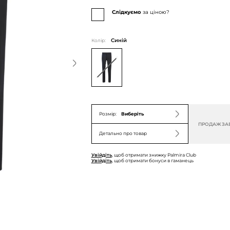
Слідкуємо
за ціною?
Колір:
Синій
Розмір:
Виберіть
ПРОДАЖ ЗА
Детально про товар
Увійдіть
, щоб отримати знижку Palmira Club
Увійдіть
, щоб отримати бонуси в гаманець