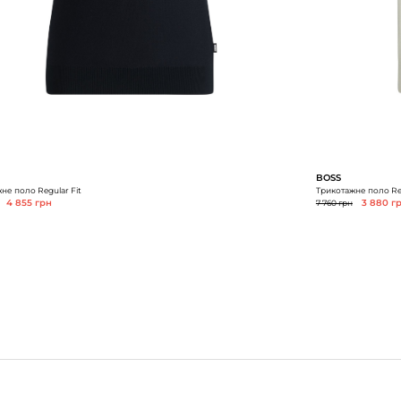
BOSS
не поло Regular Fit
Трикотажне поло Reg
4 855 грн
7 760 грн
3 880 г