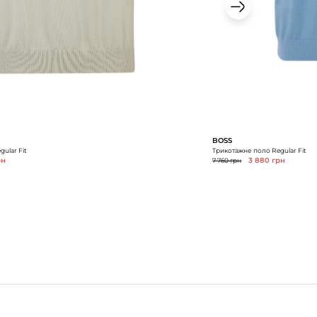
BOSS
ular Fit
Трикотажне поло Regular Fit
рн
7 760 грн
3 880 грн