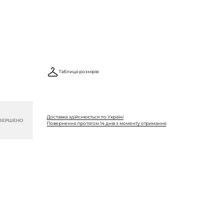
Таблиця розмірів
Доставка здійснюється по Україні
ВЕРШЕНО
Повернення протягом 14 днів з моменту отримання