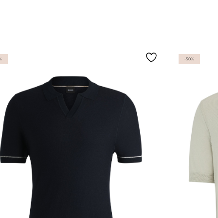
%
-50%