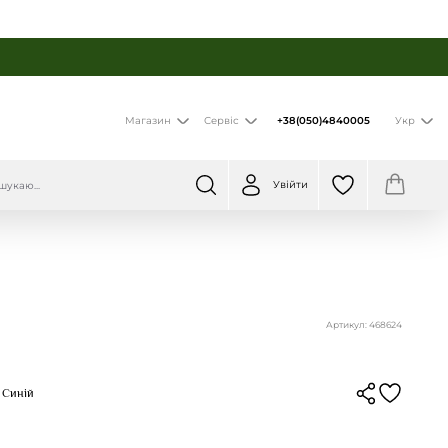
+38(050)4840005
Магазин
Сервіс
Укр
Увійти
Артикул: 468624
р Синій