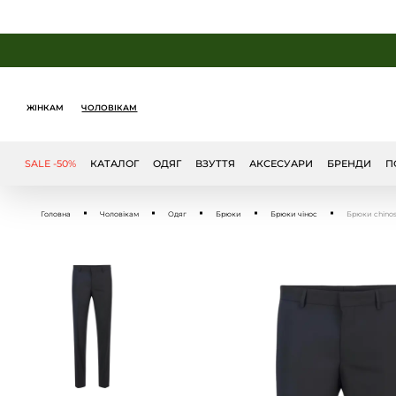
ЖІНКАМ
ЧОЛОВІКАМ
SALE -50%
КАТАЛОГ
ОДЯГ
ВЗУТТЯ
АКСЕСУАРИ
БРЕНДИ
П
Головна
Чоловікам
Одяг
Брюки
Брюки чінос
Брюки chinos 