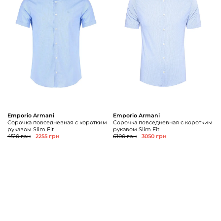
Доставка и
О нас
оплата
Возвращение
Новости
и обмен
Откуда о
Вопросы и
магазине
ответы
Контакты
Palmira Club
Уход
+38(050)4840005
Emporio Armani
Emporio Armani
Сорочка повседневная с коротким
Сорочка повседневная с коротким
рукавом Slim Fit
рукавом Slim Fit
4510 грн
2255 грн
6100 грн
3050 грн